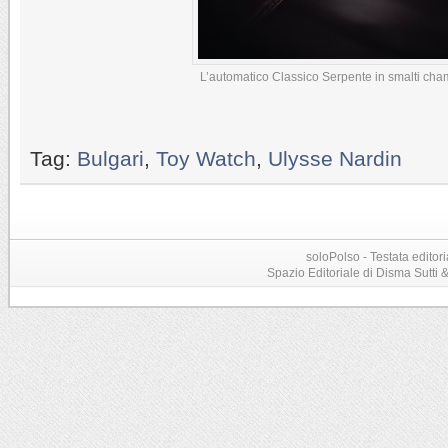
L’automatico Classico Serpente in smalti ch
Tag:
Bulgari
,
Toy Watch
,
Ulysse Nardin
soloPolso - Testata editori
Spazio Editoriale di Disma Sutti & C