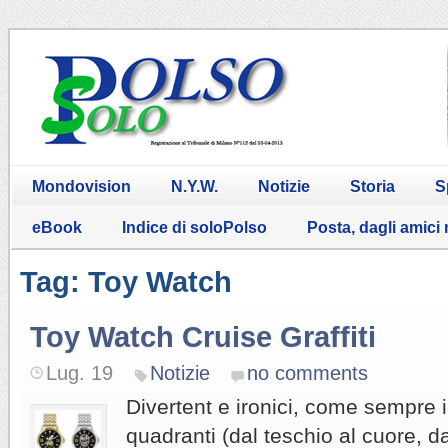
Mondovision
N.Y.W.
Notizie
Storia
S
eBook
Indice di soloPolso
Posta, dagli amici
Tag: Toy Watch
Toy Watch Cruise Graffiti
Lug. 19
Notizie
no comments
Divertent e ironici, come sempre i
quadranti (dal teschio al cuore, d