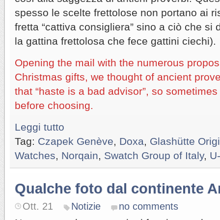
spesso le scelte frettolose non portano ai ris
fretta “cattiva consigliera” sino a ciò che s
la gattina frettolosa che fece gattini ciechi).
Opening the mail with the numerous propos
Christmas gifts, we thought of ancient prov
that “haste is a bad advisor”, so sometimes i
before choosing.
Leggi tutto
Tag:
Czapek Genève
,
Doxa
,
Glashütte Orig
Watches
,
Norqain
,
Swatch Group of Italy
,
U
Qualche foto dal continente 
Ott. 21
Notizie
no comments