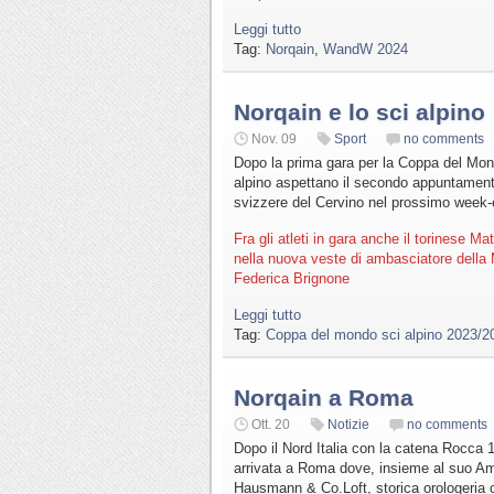
Leggi tutto
Tag:
Norqain
,
WandW 2024
Norqain e lo sci alpino
Nov. 09
Sport
no comments
Dopo la prima gara per la Coppa del Mondo
alpino aspettano il secondo appuntamento 
svizzere del Cervino nel prossimo week
Fra gli atleti in gara anche il torinese 
nella nuova veste di ambasciatore della
Federica Brignone
Leggi tutto
Tag:
Coppa del mondo sci alpino 2023/2
Norqain a Roma
Ott. 20
Notizie
no comments
Dopo il Nord Italia con la catena Rocca 1
arrivata a Roma dove, insieme al suo Amb
Hausmann & Co.Loft, storica orologeria co