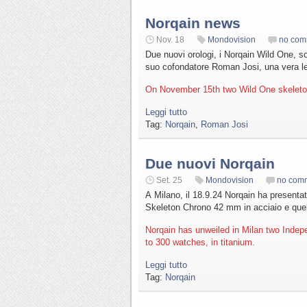
Norqain news
Nov. 18
Mondovision
no com
Due nuovi orologi, i Norqain Wild One, s
suo cofondatore Roman Josi, una vera l
On November 15th two Wild One skeleto
Leggi tutto
Tag:
Norqain
,
Roman Josi
Due nuovi Norqain
Set. 25
Mondovision
no com
A Milano, il 18.9.24 Norqain ha presenta
Skeleton Chrono 42 mm in acciaio e quello
Norqain has unweiled in Milan two Indep
to 300 watches, in titanium.
Leggi tutto
Tag:
Norqain