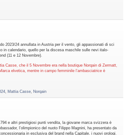
 2023/24 annullata in Austria per il vento, gli appassionati di sci
in calendario, quello per la discesa maschile sulle nevi italo-
-end (11 e 12 Novembre).
Mattia Casse, che il 5 Novembre era nella boutique Norqain di Zermatt,
 Marca elvetica, mentre in campo femminile l’ambasciatrice è
024
,
Mattia Casse
,
Norqain
794 e altri prestigiosi punti vendita, la giovane marca svizzera è
assador, l’olimpionico del nuoto Filippo Magnini, ha presentato da
ncessionaria in esclusiva del brand nella Capitale, i nuovi orologi.