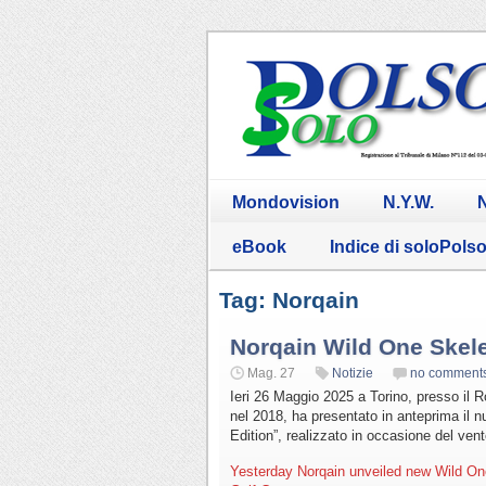
Mondovision
N.Y.W.
N
eBook
Indice di soloPols
Tag: Norqain
Norqain Wild One Skel
Mag. 27
Notizie
no comment
Ieri 26 Maggio 2025 a Torino, presso il R
nel 2018, ha presentato in anteprima il
Edition”, realizzato in occasione del ven
Yesterday Norqain unveiled new Wild One