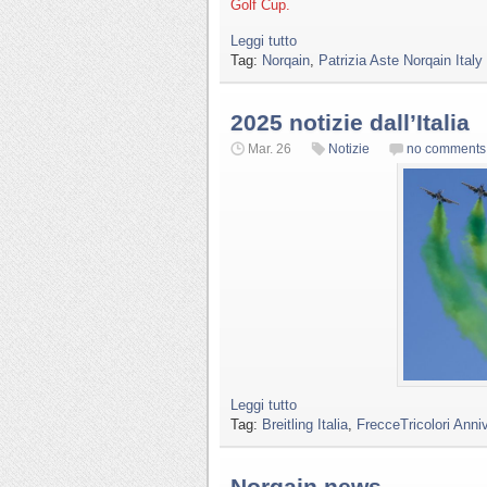
Golf Cup.
Leggi tutto
Tag:
Norqain
,
Patrizia Aste Norqain Italy
2025 notizie dall’Italia
Mar. 26
Notizie
no comments
Leggi tutto
Tag:
Breitling Italia
,
FrecceTricolori Anni
Norqain news