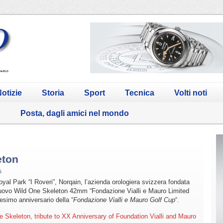
otizie
Storia
Sport
Tecnica
Volti noti
o
Posta, dagli amici nel mondo
eton
s
oyal Park “I Roveri”, Norqain, l’azienda orologiera svizzera fondata
 nuovo Wild One Skeleton 42mm “Fondazione Vialli e Mauro Limited
tesimo anniversario della “
Fondazione
Vialli e Mauro Golf Cup
“.
 Skeleton, tribute to XX Anniversary of Foundation Vialli and Mauro