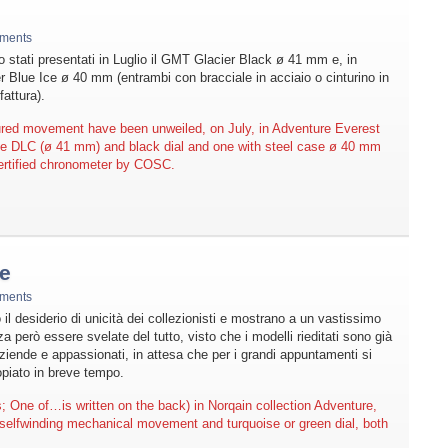
ments
 stati presentati in Luglio il GMT Glacier Black ø 41 mm e, in
ier Blue Ice ø 40 mm (entrambi con bracciale in acciaio o cinturino in
attura).
red movement have been unweiled, on July, in Adventure Everest
se DLC (ø 41 mm) and black dial and one with steel case ø 40 mm
ertified chronometer by COSC.
te
ments
o il desiderio di unicità dei collezionisti e mostrano a un vastissimo
a però essere svelate del tutto, visto che i modelli rieditati sono già
 aziende e appassionati, in attesa che per i grandi appuntamenti si
piato in breve tempo.
; One of…is written on the back) in Norqain collection Adventure,
selfwinding mechanical movement and turquoise or green dial, both