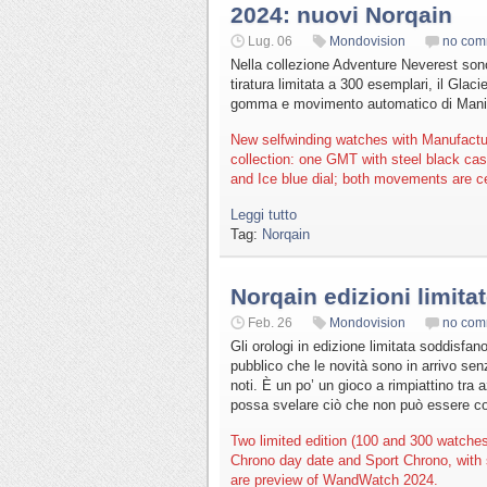
2024: nuovi Norqain
Lug. 06
Mondovision
no com
Nella collezione Adventure Neverest sono
tiratura limitata a 300 esemplari, il Glac
gomma e movimento automatico di Manif
New selfwinding watches with Manufactu
collection: one GMT with steel black ca
and Ice blue dial; both movements are c
Leggi tutto
Tag:
Norqain
Norqain edizioni limita
Feb. 26
Mondovision
no com
Gli orologi in edizione limitata soddisfan
pubblico che le novità sono in arrivo senz
noti. È un po’ un gioco a rimpiattino tra
possa svelare ciò che non può essere co
Two limited edition (100 and 300 watches
Chrono day date and Sport Chrono, with 
are preview of WandWatch 2024.