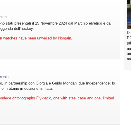
ments
ono stati presentati il 15 Novembre 2024 dal Marchio elvetico e dal
eggenda dell’hockey.
Di
PO
n watches have been unweiled by Norqain.
pr
mi
am
ma
ments
to, in partnership con Giorgia e Guido Mondani due Independence: lo
 in titanio in edizione limitata.
endece chronographs Fly-back, one with steel case and one, limited