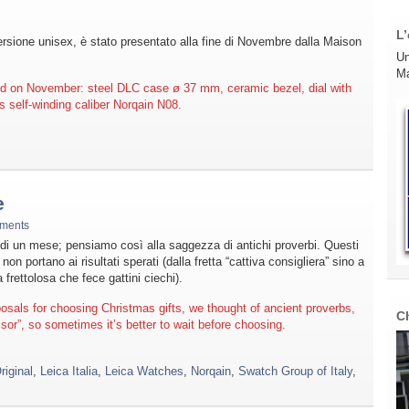
L’
rsione unisex, è stato presentato alla fine di Novembre dalla Maison
Un
Ma
d on November: steel DLC case ø 37 mm, ceramic bezel, dial with
 self-winding caliber Norqain N08.
e
ments
di un mese; pensiamo così alla saggezza di antichi proverbi. Questi
on portano ai risultati sperati (dalla fretta “cattiva consigliera” sino a
 frettolosa che fece gattini ciechi).
sals for choosing Christmas gifts, we thought of ancient proverbs,
C
sor”, so sometimes it’s better to wait before choosing.
riginal
,
Leica Italia
,
Leica Watches
,
Norqain
,
Swatch Group of Italy
,