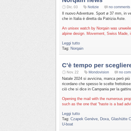
Dic. 03
Notizie
no comments
Il nuovo Adventure. Sport ø 37 mm, in ve
che in Italia è diretta da Patrizia Aste.
An unisex watch by Norqain was unweile
alpine design. Movement, Swiss Made, is
Leggi tutto
Tag:
Norqain
C’è tempo per sceglier
Nov. 22
Mondovision
no com
Natale 2024 si avvicina, manca però più 
ricordano che spesso le scelte frettolose n
ciò che si dice in Campania per la gattina
Opening the mail with the numerous propo
such as the one that “haste is a bad advi
Leggi tutto
Tag:
Czapek Genève
,
Doxa
,
Glashütte O
U-boat