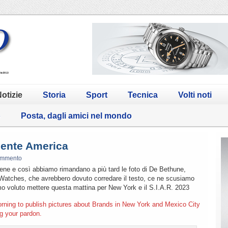
otizie
Storia
Sport
Tecnica
Volti noti
o
Posta, dagli amici nel mondo
nente America
ommento
ne e così abbiamo rimandano a più tard le foto di De Bethune,
Watches, che avrebbero dovuto corredare il testo, ce ne scusiamo
 voluto mettere questa mattina per New York e il S.I.A.R. 2023
orning to publish pictures about Brands in New York and Mexico City
g your pardon.