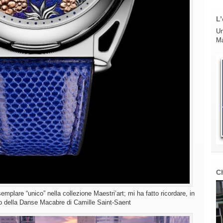
L’
Un
Ma
C
mplare “unico” nella collezione Maestri’art; mi ha fatto ricordare, in
o della Danse Macabre di Camille Saint-Saent