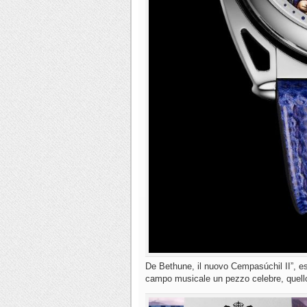
De Bethune, il nuovo Cempasúchil II”, ese
campo musicale un pezzo celebre, quell