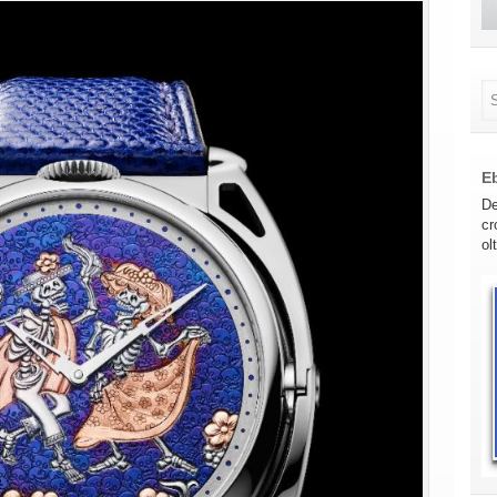
E
De
cr
ol