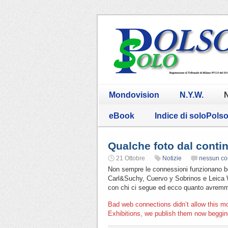
Mondovision
N.Y.W.
N
eBook
Indice di soloPols
Qualche foto dal conti
21 Ottobre
Notizie
nessun c
Non sempre le connessioni funzionano be
Carl&Suchy, Cuervo y Sobrinos e Leica 
con chi ci segue ed ecco quanto avremmo
Bad web connections didn’t allow this m
Exhibitions, we publish them now beggin