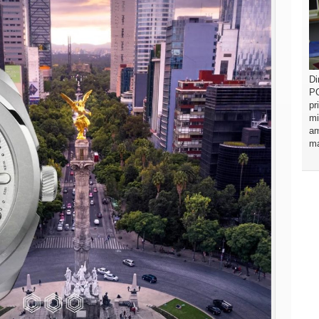
Di
PO
pr
mi
am
ma