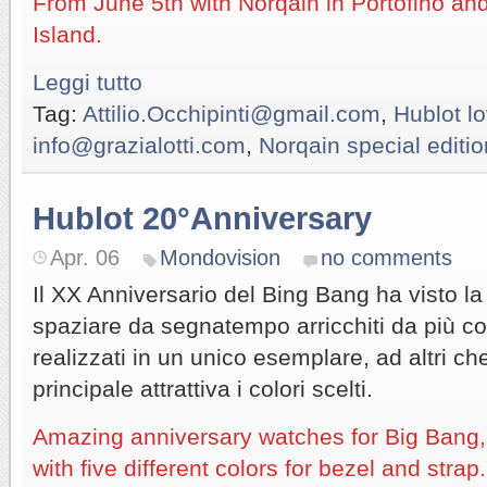
From June 5th with Norqain in Portofino an
Island.
Leggi tutto
Tag:
Attilio.Occhipinti@gmail.com
,
Hublot l
info@grazialotti.com
,
Norqain special editio
Hublot 20°Anniversary
Apr. 06
Mondovision
no comments
Il XX Anniversario del Bing Bang ha visto la
spaziare da segnatempo arricchiti da più co
realizzati in un unico esemplare, ad altri ch
principale attrattiva i colori scelti.
Amazing anniversary watches for Big Bang,
with five different colors for bezel and strap.