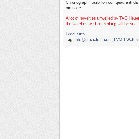
Chronograph Tourbillon con quadranti dai c
preziose.
A lot of novelties unweiled by TAG Heue
the watches we like thinking will be succ
Leggi tutto
Tag:
info@grazialotti.com
,
LVMH Watch