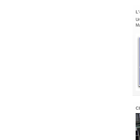
L’
Un
Ma
C