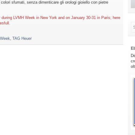
olori sfumati, senza dimenticare gli orologi gioiello con pietre
r during LVMH Week in New York and on January 30-31 in Paris; here
esfull.
 Week
,
TAG Heuer
E
De
cr
ol