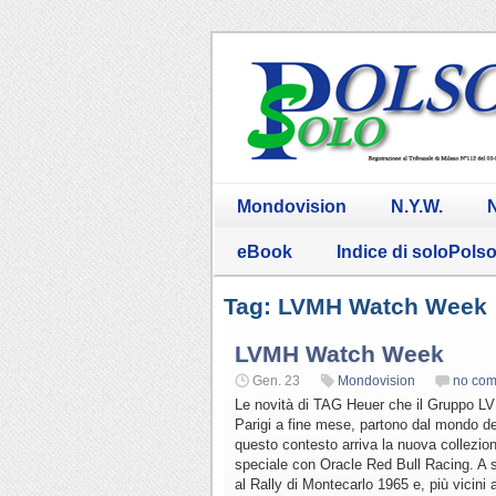
Mondovision
N.Y.W.
N
eBook
Indice di soloPols
Tag: LVMH Watch Week
LVMH Watch Week
Gen. 23
Mondovision
no co
Le novità di TAG Heuer che il Gruppo L
Parigi a fine mese, partono dal mondo de
questo contesto arriva la nuova collezi
speciale con Oracle Red Bull Racing. A 
al Rally di Montecarlo 1965 e, più vicin