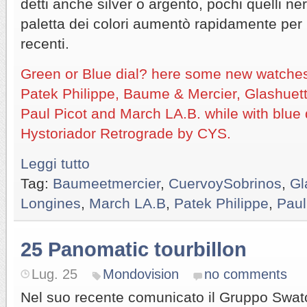
detti anche silver o argento, pochi quelli ne
paletta dei colori aumentò rapidamente per 
recenti.
Green or Blue dial? here some new watche
Patek Philippe, Baume & Mercier, Glashuett
Paul Picot and March LA.B. while with blue 
Hystoriador Retrograde by CYS.
Leggi tutto
Tag:
Baumeetmercier
,
CuervoySobrinos
,
Gl
Longines
,
March LA.B
,
Patek Philippe
,
Paul
25 Panomatic tourbillon
Lug. 25
Mondovision
no comments
Nel suo recente comunicato il Gruppo Swatc