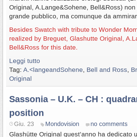
Original, A.Lange&Sohene, Bell&Ross) non tu
grande pubblico, ma comunque da ammirar
Besides Swatch with tribute to Wonder Mom
realized by Breguet, Glashutte Original, 
Bell&Ross for this date.
Leggi tutto
Tag:
A.<langeandSohene
,
Bell and Ross
,
B
Original
Sassonia – U.K. – CH : quadran
position
Giu. 23
Mondovision
no comments
Glashütte Original quest’anno ha dedicato u