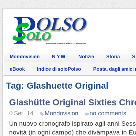
Mondovision
N.Y.W.
Notizie
Storia
S
eBook
Indice di soloPolso
Posta, dagli amici
Tag: Glashuette Original
Glashütte Original Sixties Ch
Set. 14
Mondovision
no comments
Un nuovo cronografo ispirato agli anni Sessa
novità (in ogni campo) che divampava in E