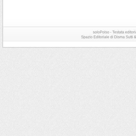
soloPolso - Testata editori
Spazio Editoriale di Disma Sutti & C