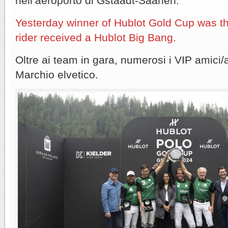
nell’aeroporto di Gstaadt-Saanen.
Yesterday winner of Hublot Gold Cup was t
rider received a Hublot Big Bang.
Oltre ai team in gara, numerosi i VIP amici/
Marchio elvetico.