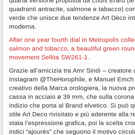
quarta versione proposta da Louis Erard (l
quadranti antracite, salmone e tabacco) co
verde che unisce due tendenze Art Dèco inte
moderna.
After one year fourth dial in Metropolis colle
salmon and tobacco, a beautiful green roun
movement Sellita SW261-1.
Grazie all’amicizia tra Amr Sindi – creatore 
Instagram @TheHorophile, e Manuel Emch d
creativo della Marca orologiera, la nuova 
cassa in acciaio ø 39 mm, che sulla corona
indizio che porta al Brand elvetico. Si può
stile Art Deco rivisitato e più aderente alla 
stata l’espressione grafica, poi la scelta cr
indici “ajourés” che seguono il motivo circola