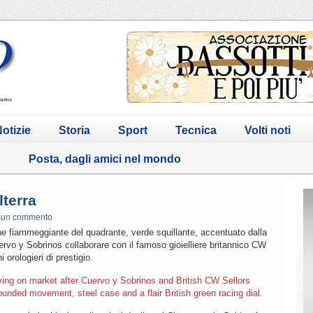
otizie
Storia
Sport
Tecnica
Volti noti
o
Posta, dagli amici nel mondo
terra
sun commento
ne fiammeggiante del quadrante, verde squillante, accentuato dalla
ervo y Sobrinos collaborare con il famoso gioielliere britannico CW
 orologieri di prestigio.
rriving on market after Cuervo y Sobrinos and British CW Sellors
nded movement, steel case and a flair British green racing dial.