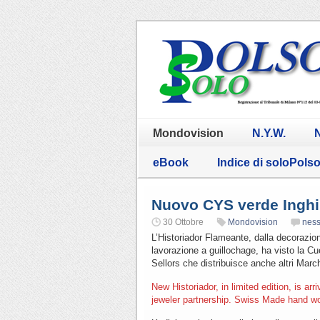
Mondovision
N.Y.W.
N
eBook
Indice di soloPols
Nuovo CYS verde Inghil
30 Ottobre
Mondovision
nes
L’Historiador Flameante, dalla decorazio
lavorazione a guillochage, ha visto la Cu
Sellors che distribuisce anche altri Marchi
New Historiador, in limited edition, is a
jeweler partnership. Swiss Made hand wou