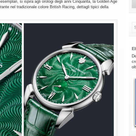
li esemplari, si ispira agli orologi degli anni Cinquanta, la Golden Age
ante nel tradizionale colore British Racing, dettagli tipici della
E
De
cr
ol