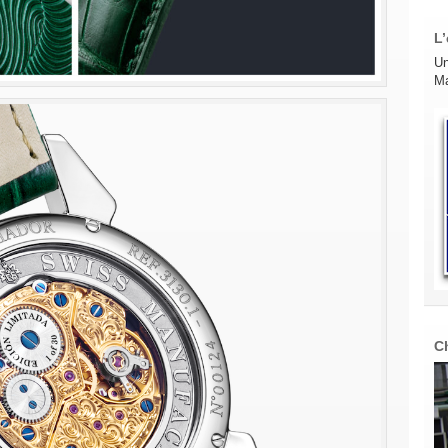
L’
Un
Ma
C