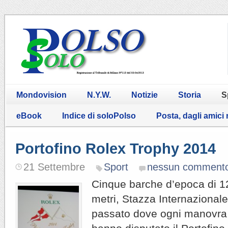
Mondovision
N.Y.W.
Notizie
Storia
S
eBook
Indice di soloPolso
Posta, dagli amici
Portofino Rolex Trophy 2014
21 Settembre
Sport
nessun comment
Cinque barche d’epoca di 12
metri, Stazza Internazionale
passato dove ogni manovra 