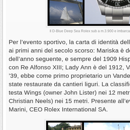
Il D-Blue Deep Sea Rolex sub a m.3.900 e imbarcaz
Per l’evento sportivo, la carta di identità de
ai primi anni del secolo scorso: Mariska è d
dell’anno seguente, e sempre del 1909 Hispa
con Re Alfonso XIII; Lady Ann è del 1912, Va
’39, ebbe come primo proprietario un Vander
state restaurate da cantieri liguri. La classif
testa Wings (owner John Lister) nei 12 met
Christian Neels) nei 15 metri. Presente all
Marini, CEO Rolex International SA.