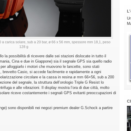
L’
Un
Ma
 carica solare, sub a 20 bar, ø 66 x 56 mm, spessore mm 18,1, peso
128 g
 la possibilità di ricevere dalle sei stazioni dislocate in tutto il
nia, Cina e due in Giappone) sia il segnale GPS sia quello radio
 per alloggiarlo i motori che muovono le lancette, sono stati
s, brevetto Casio, si accede facilmente e rapidamente a ogni
olarizzazione circolare e la cassa in resina ø mm 66×56, sub a 200
ezione del segnale, la struttura dell’orologio Triple G Resist lo
trifuga e alle vibrazioni. Il display mostra l’ora di due città, molto
 solare riceve costantemente i segnali GPS evitanti preoccupazioni di
C
orange) sono disponibili nei negozi premium dealer G.Schock a partire