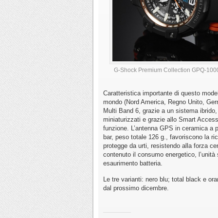
G-Shock Premium Collection GPQ-1000 a
Caratteristica importante di questo modello
mondo (Nord America, Regno Unito, Germa
Multi Band 6, grazie a un sistema ibrido,
miniaturizzati e grazie allo Smart Acces
funzione. L’antenna GPS in ceramica a p
bar, peso totale 126 g., favoriscono la ric
protegge da urti, resistendo alla forza cen
contenuto il consumo energetico, l’unità
esaurimento batteria.
Le tre varianti: nero blu; total black e 
dal prossimo dicembre.