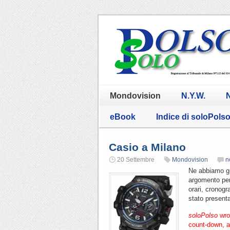
Mondovision
N.Y.W.
N
eBook
Indice di soloPols
Casio a Milano
20 Settembre
Mondovision
n
Ne abbiamo già
argomento per
orari, cronogr
stato presenta
soloPolso
wrot
count-down, a