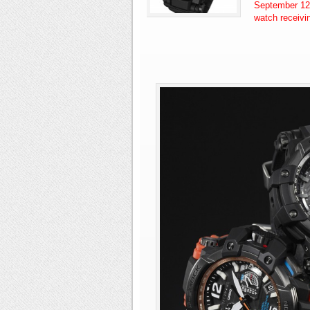
September 12nd
watch receivin