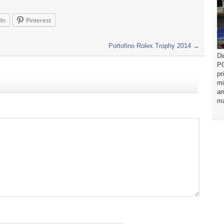
In
Pinterest
Portofino Rolex Trophy 2014
→
Di
PO
pr
mi
am
ma