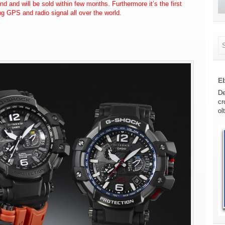
 and will be sold within few months. Furthermore it’s the first
g GPS and radio signal all over the world.
E
De
cr
ol