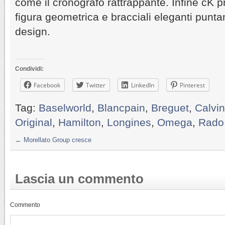
come il cronografo rattrappante. Infine cK 
figura geometrica e bracciali eleganti puntan
design.
Condividi:
Facebook
Twitter
LinkedIn
Pinterest
Tag:
Baselworld
,
Blancpain
,
Breguet
,
Calvin
Original
,
Hamilton
,
Longines
,
Omega
,
Rado
←
Morellato Group cresce
Lascia un commento
Commento