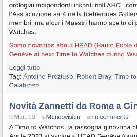
orologiai indipendenti inseriti nell’AHCI; co
l’Associazione sarà nella Icebergues Galler
membri, ma alcuni Maestri hanno scelto di 
Watches.
Some novelties about HEAD (Haute Ecole d’
Genève at next Time to Watches during W
Leggi tutto
Tag:
Antoine Preziuso
,
Robert Bray
,
Time to
Calabrese
Novità Zannetti da Roma a Gi
Mar. 18
Mondovision
no comments
A Time to Watches, la rassegna ginevrina c
Aprile 2023 si svolge a HEAD Genève (orari