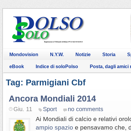
Mondovision
N.Y.W.
Notizie
Storia
S
eBook
Indice di soloPolso
Posta, dagli amici
Tag: Parmigiani Cbf
Ancora Mondiali 2014
Giu. 11
Sport
no comments
Ai Mondiali di calcio e relativi or
ampio spazio
e pensavamo che, d