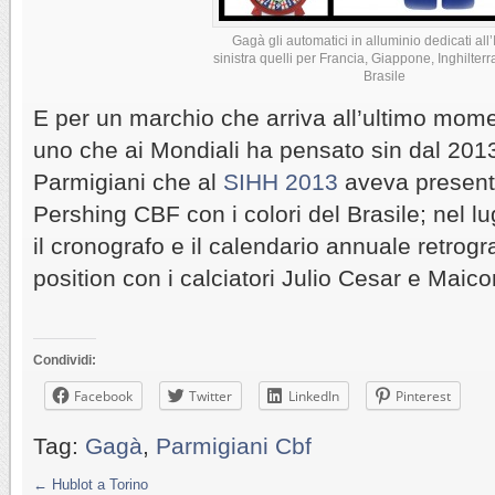
Gagà gli automatici in alluminio dedicati all’I
sinistra quelli per Francia, Giappone, Inghilterra,
Brasile
E per un marchio che arriva all’ultimo mom
uno che ai Mondiali ha pensato sin dal 2013
Parmigiani che al
SIHH 2013
aveva presenta
Pershing CBF con i colori del Brasile; nel l
il cronografo e il calendario annuale retrogr
position con i calciatori Julio Cesar e Maico
Condividi:
Facebook
Twitter
LinkedIn
Pinterest
Tag:
Gagà
,
Parmigiani Cbf
←
Hublot a Torino