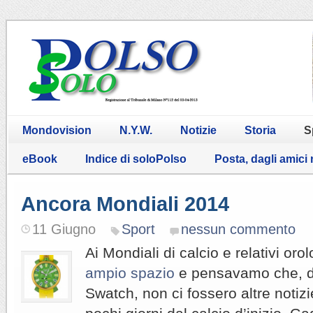
Mondovision
N.Y.W.
Notizie
Storia
S
eBook
Indice di soloPolso
Posta, dagli amici
Ancora Mondiali 2014
11 Giugno
Sport
nessun commento
Ai Mondiali di calcio e relativi or
ampio spazio
e pensavamo che, d
Swatch, non ci fossero altre notizi