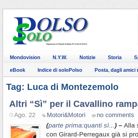
Mondovision
N.Y.W.
Notizie
Storia
S
eBook
Indice di soloPolso
Posta, dagli amici
Tag: Luca di Montezemolo
Altri “Sì” per il Cavallino ram
Ago. 22
Motori&Motori
no comments
(
parte prima:quanti sì.
.
.
) –
Alla 
con Girard-Perregaux già si prof