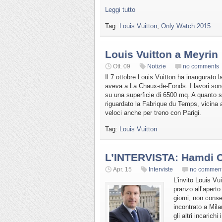
Leggi tutto
Tag:
Louis Vuitton
,
Only Watch 2015
Louis Vuitton a Meyrin
Ott. 09
Notizie
no comments
Il 7 ottobre Louis Vuitton ha inaugurato l
aveva a La Chaux-de-Fonds. I lavori sono 
su una superficie di 6500 mq. A quanto s
riguardato la Fabrique du Temps, vicina a
veloci anche per treno con Parigi.
Tag:
Louis Vuitton
L’INTERVISTA: Hamdi Ch
Apr. 15
Interviste
no commen
L’invito Louis Vu
pranzo all’aperto
giorni, non conse
incontrato a Mila
gli altri incarich