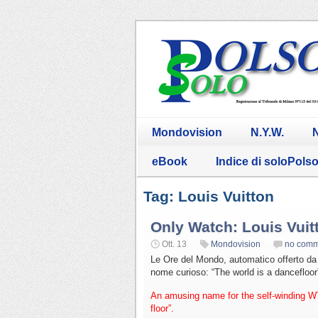
Mondovision
N.Y.W.
N
eBook
Indice di soloPols
Tag: Louis Vuitton
Only Watch: Louis Vuit
Ott. 13
Mondovision
no comm
Le Ore del Mondo, automatico offerto da 
nome curioso: “The world is a dancefloor
An amusing name for the self-winding WT
floor”.