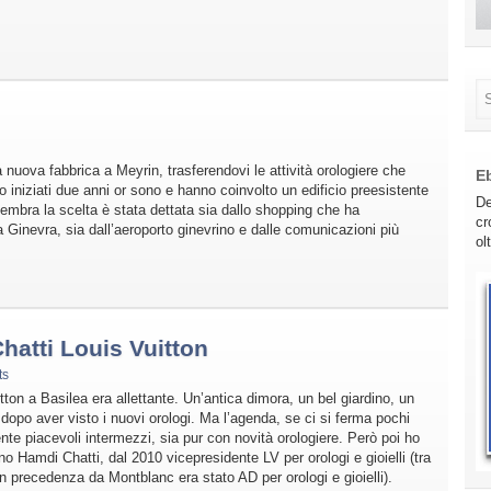
a nuova fabbrica a Meyrin, trasferendovi le attività orologiere che
E
iniziati due anni or sono e hanno coinvolto un edificio preesistente
De
embra la scelta è stata dettata sia dallo shopping che ha
cr
 Ginevra, sia dall’aeroporto ginevrino e dalle comunicazioni più
ol
atti Louis Vuitton
ts
itton a Basilea era allettante. Un’antica dimora, un bel giardino, un
 dopo aver visto i nuovi orologi. Ma l’agenda, se ci si ferma pochi
nte piacevoli intermezzi, sia pur con novità orologiere. Però poi ho
no Hamdi Chatti, dal 2010 vicepresidente LV per orologi e gioielli (tra
i in precedenza da Montblanc era stato AD per orologi e gioielli).