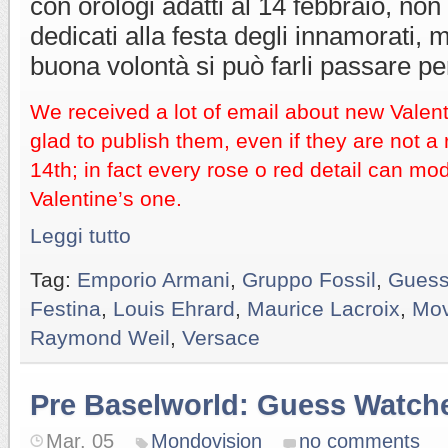
con orologi adatti al 14 febbraio, non tu
dedicati alla festa degli innamorati, 
buona volontà si può farli passare per
We received a lot of email about new Valen
glad to publish them, even if they are not a 
14th; in fact every rose o red detail can mod
Valentine’s one.
Leggi tutto
Tag:
Emporio Armani
,
Gruppo Fossil
,
Gues
Festina
,
Louis Ehrard
,
Maurice Lacroix
,
Mo
Raymond Weil
,
Versace
Pre Baselworld: Guess Watch
Mar. 05
Mondovision
no comments