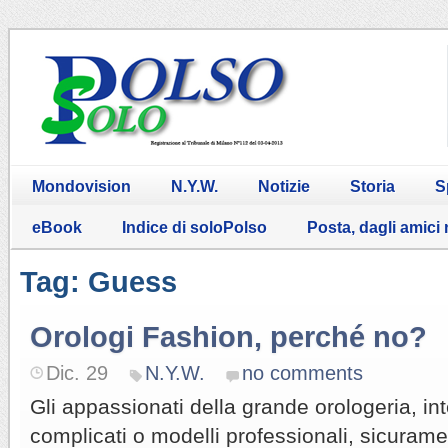
Mondovision
N.Y.W.
Notizie
Storia
S
eBook
Indice di soloPolso
Posta, dagli amici
Tag: Guess
Orologi Fashion, perché no?
Dic. 29
N.Y.W.
no comments
Gli appassionati della grande orologeria, 
complicati o modelli professionali, sicurame