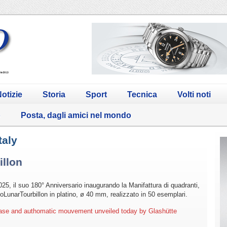
otizie
Storia
Sport
Tecnica
Volti noti
o
Posta, dagli amici nel mondo
taly
illon
025, il suo 180° Anniversario inaugurando la Manifattura di quadranti,
oLunarTourbillon in platino, ø 40 mm, realizzato in 50 esemplari.
case and authomatic mouvement unveiled today by Glashütte