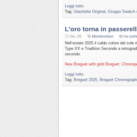
Leggi tutto
Tag:
Glashütte Original
,
Gruppo Swatch o
L’oro torna in passerel
Giu. 05
Mondovision
no com
Nell’estate 2025 il caldo colore del sole
Type XX e Tradition Seconde a retrograde
secondo.
New Breguet with gold Breguet: Chronop
Leggi tutto
Tag:
Breguet 2025
,
Breguet Chronograph