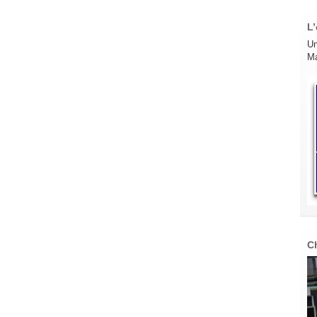
L’
Un
Ma
C