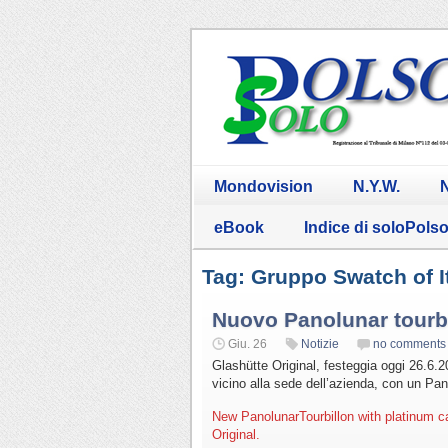
Mondovision
N.Y.W.
N
eBook
Indice di soloPols
Tag: Gruppo Swatch of I
Nuovo Panolunar tourb
Giu. 26
Notizie
no comments
Glashütte Original, festeggia oggi 26.6.2
vicino alla sede dell’azienda, con un Pan
New PanolunarTourbillon with platinum 
Original.