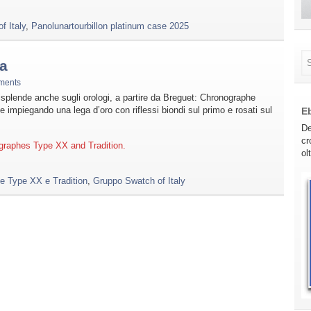
f Italy
,
Panolunartourbillon platinum case 2025
la
ments
 risplende anche sugli orologi, a partire da Breguet: Chronographe
 impiegando una lega d’oro con riflessi biondi sul primo e rosati sul
E
De
cr
graphes Type XX and Tradition.
ol
e Type XX e Tradition
,
Gruppo Swatch of Italy