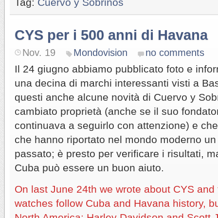
Tag:
Cuervo y Sobrinos
CYS per i 500 anni di Havana
Nov. 19
Mondovision
no comments
Il 24 giugno abbiamo pubblicato foto e info
una decina di marchi interessanti visti a Ba
questi anche alcune novità di Cuervo y So
cambiato proprietà (anche se il suo fondator
continuava a seguirlo con attenzione) e che
che hanno riportato nel mondo moderno u
passato; è presto per verificare i risultati, ma
Cuba può essere un buon aiuto.
On last June 24th we wrote about CYS and 
watches follow Cuba and Havana history, bu
North America: Harley Davidson and Scott J