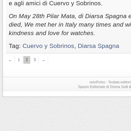
e agli amici di Cuervo y Sobrinos.
On May 28th Pilar Mata, di Diarsa Spagna 
died, We met her in Italy many times and wil
kindness and love for watches.
Tag:
Cuervo y Sobrinos
,
Diarsa Spagna
←
1
2
3
→
soloPolso - Testata editori
Spazio Editoriale di Disma Sutti & C