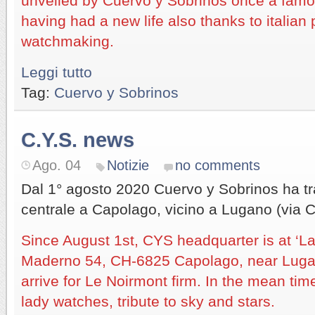
unveiled by Cuervo y Sobrinos once a famo
having had a new life also thanks to italian 
watchmaking.
Leggi tutto
Tag:
Cuervo y Sobrinos
C.Y.S. news
Ago. 04
Notizie
no comments
Dal 1° agosto 2020 Cuervo y Sobrinos ha tra
centrale a Capolago, vicino a Lugano (via 
Since August 1st, CYS headquarter is at ‘La
Maderno 54, CH-6825 Capolago, near Lugan
arrive for Le Noirmont firm. In the mean tim
lady watches, tribute to sky and stars.