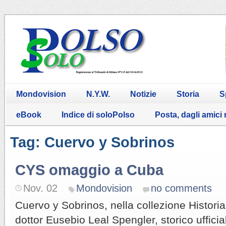
Mondovision
N.Y.W.
Notizie
Storia
S
eBook
Indice di soloPolso
Posta, dagli amici
Tag: Cuervo y Sobrinos
CYS omaggio a Cuba
Nov. 02
Mondovision
no comments
Cuervo y Sobrinos, nella collezione Historiad
dottor Eusebio Leal Spengler, storico ufficial