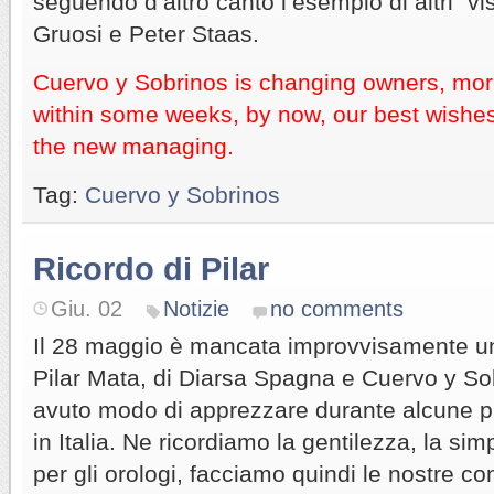
seguendo d’altro canto l’esempio di altri “vi
Gruosi e Peter Staas.
Cuervo y Sobrinos is changing owners, more
within some weeks, by now, our best wishes 
the new managing.
Tag:
Cuervo y Sobrinos
Ricordo di Pilar
Giu. 02
Notizie
no comments
Il 28 maggio è mancata improvvisamente u
Pilar Mata, di Diarsa Spagna e Cuervo y S
avuto modo di apprezzare durante alcune pr
in Italia. Ne ricordiamo la gentilezza, la si
per gli orologi, facciamo quindi le nostre co