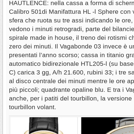
HAUTLENCE: nella cassa a forma di schermo
Calibro 501di Manifattura HL -l Sphere con 
sfera che ruota su tre assi indicando le ore,
vedono i minuti retrogradi, parte del bilancie
spirale made in house, il treno dei rotismi c
zero dei minuti. Il Vagabonde 03 invece è u
presentati l’anno scorso; cassa in titanio 
automatico bidirezionale HTL205-l (su ba
C) carica 3 gg, A/h 21.600, rubini 33; i tre sa
al disco centrale dei minuti mentre le ore a
più piccoli; quadrante opaline blu. E tra i 
anche, per i patiti del tourbillon, la version
tourbillon volant.