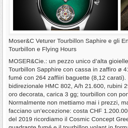
Moser&C Veturer Tourbillon Saphire e gli 
Tourbillon e Flying Hours
MOSER&Cie.: un pezzo unico d’alta gioieller
Tourbillon Sapphire con cassa in zaffiro ø
fumé con 264 zaffiiri baguette (8,12 carati)
bidirezionale HMC 802, A/h 21.600, rubini 2
oro decorata, carica 3 gg; tourbillon con pont
Normalmente non mettiamo mai i prezzi, m
facciano un’eccezione: costa CHF 1.200.00
del 2019 ricordiamo il Cosmic Concept Gree
quadrante fumé e il tourbillon volant in form