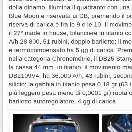
della dinamo, illumina il quadrante con una
Blue Moon e riservata ai DB, premendo il pul
riserva di carica è fra le 9 e le 10. Il movi
il 27° made in house, bilanciere in titanio co
A/h 28.800, 51 rubini, doppio bariletto; il 
e termocompensato ha 5 gg di carica. Pre
nella categoria Chronométrie, il DB25 Starry
la cassa 44 mm in titanio, il movimento ma
DB2109V4, ha 36.000 A/h, 43 rubini, secondi 
silicio; la gabbia in titanio pesa 0,18 gr (63 
più leggero pesa meno di 0,0001 gr) ruota o
bariletto autoregolatore, 4 gg di carica