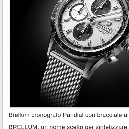
Brellum cronografo Pandial con bracciale a
BRELLUM: un nome scelto per sintetizzare i 