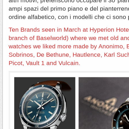
altri motivi, preferiscono occupare il 30°pian
ampi spazi del primo piano e del pianterren
ordine alfabetico, con i modelli che ci sono p
Ten Brands seen in March at Hyperion Hotel
branch of Baselworld) where we met old and
watches we liked more made by Anonimo, B
Sobrinos, De Bethune, Hautlence, Karl Suc
Picot, Vault 1 and Vulcain.