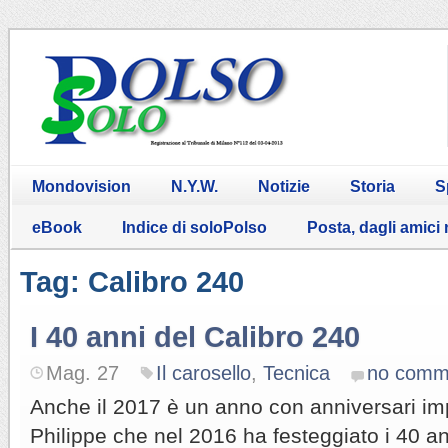
Mondovision
N.Y.W.
Notizie
Storia
S
eBook
Indice di soloPolso
Posta, dagli amici
Tag: Calibro 240
I 40 anni del Calibro 240
Mag. 27
Il carosello
,
Tecnica
no comm
Anche il 2017 è un anno con anniversari im
Philippe che nel 2016 ha festeggiato i 40 an