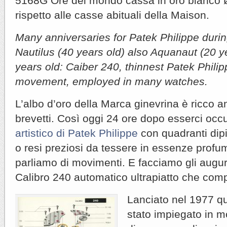
5168G Ore del mondo cassa in oro bianco
rispetto alle casse abituali della Maison.
Many anniversaries for Patek Philippe duri
Nautilus (40 years old) also Aquanaut (20 
years old: Caiber 240, thinnest Patek Philip
movement, employed in many watches.
L’albo d’oro della Marca ginevrina è ricco 
brevetti. Così oggi 24 ore dopo esserci occu
artistico di Patek Philippe
con quadranti dipin
o resi preziosi da tessere in essenze profum
parliamo di movimenti. E facciamo gli auguri
Calibro 240 automatico ultrapiatto che comp
Lanciato nel 1977 q
stato impiegato in m