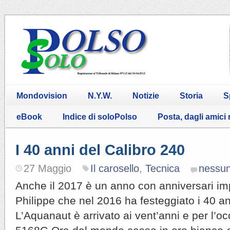
Mondovision
N.Y.W.
Notizie
Storia
S
eBook
Indice di soloPolso
Posta, dagli amici
I 40 anni del Calibro 240
27 Maggio
Il carosello
,
Tecnica
nessu
Anche il 2017 è un anno con anniversari im
Philippe che nel 2016 ha festeggiato i 40 an
L’Aquanaut è arrivato ai vent’anni e per l’o