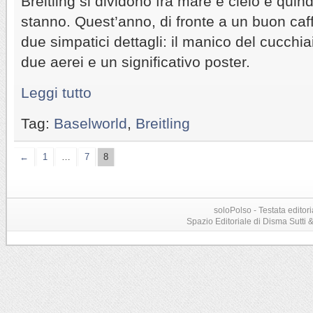
Breitling si dividono fra mare e cielo e quind
stanno. Quest’anno, di fronte a un buon caf
due simpatici dettagli: il manico del cucchi
due aerei e un significativo poster.
Leggi tutto
Tag:
Baselworld
,
Breitling
←
1
…
7
8
soloPolso - Testata editori
Spazio Editoriale di Disma Sutti & C