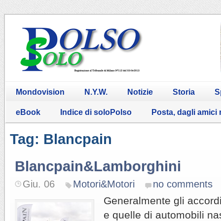
Mondovision
N.Y.W.
Notizie
Storia
S
eBook
Indice di soloPolso
Posta, dagli amici
Tag: Blancpain
Blancpain&Lamborghini
Giu. 06
Motori&Motori
no comments
Generalmente gli accordi
e quelle di automobili na