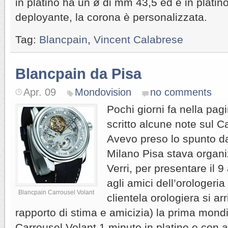
in platino ha un ø di mm 43,5 ed è in platino
deployante, la corona è personalizzata.
Tag:
Blancpain
,
Vincent Calabrese
Blancpain da Pisa
Apr. 09
Mondovision
no comments
Pochi giorni fa nella pag
scritto alcune note sul C
Avevo preso lo spunto da
Milano Pisa stava organi
Verri, per presentare il 9
agli amici dell’orologeria
Blancpain Carrousel Volant
clientela orologiera si ar
rapporto di stima e amicizia) la prima mond
Carrousel Volant 1 minuto in platino e con a