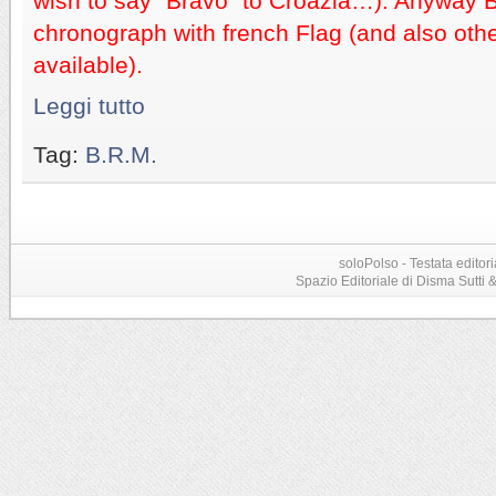
wish to say “Bravo” to Croazia…). Anyway B.
chronograph with french Flag (and also oth
available).
Leggi tutto
Tag:
B.R.M.
soloPolso - Testata editori
Spazio Editoriale di Disma Sutti & C