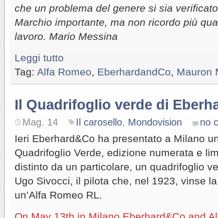
che un problema del genere si sia verificato
Marchio importante, ma non ricordo più quale
lavoro. Mario Messina
Leggi tutto
Tag:
Alfa Romeo
,
EberhardandCo
,
Mauron 
Il Quadrifoglio verde di Eberh
Mag. 14
Il carosello
,
Mondovision
no 
Ieri Eberhard&Co ha presentato a Milano un
Quadrifoglio Verde, edizione numerata e lim
distinto da un particolare, un quadrifoglio v
Ugo Sivocci, il pilota che, nel 1923, vinse l
un’Alfa Romeo RL.
On May 13th in Milano Eberhard&Co and Al