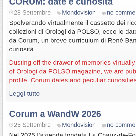
CORUM: date e curiosità
28 Settembre
Mondovision
no comme
Spolverando virtualmente il cassetto dei ric
collezioni di Orologi da POLSO, ecco le date
da Corum, un breve curriculum di René Ban
curiosità.
Dusting off the drawer of memories virtually
of Orologi da POLSO magazine, we are pub
profile, Corum dates and peculiar curiositie
Leggi tutto
Corum a WandW 2026
25 Settembre
Mondovision
no comme
Nel 2025 l’azienda fondata La Chaux-de-F