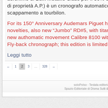
di proprietà A.P.) è un cronografo automati
scappamento a tourbilon.
For its 150° Anniversary Audemars Piguet
novelties, also new “Jumbo” RD#5, with ti
new authomatic movement Calibre 8100 with
Fly-back chronograph; this edition is limite
Leggi tutto
←
1
2
3
…
328
→
soloPolso - Testata editori
Spazio Editoriale di Disma Sutti & C