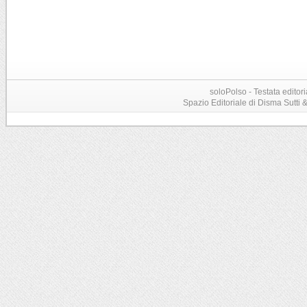
soloPolso - Testata editori
Spazio Editoriale di Disma Sutti & C