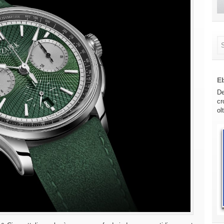
E
De
cr
ol