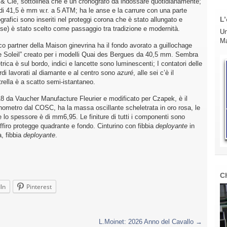
 Cie, sottolinea che è un cronografo da indossare quotidianamente;
di 41,5 è mm w.r. a 5 ATM; ha le anse e la carrure con una parte
L’
grafici sono inseriti nel proteggi corona che è stato allungato e
se) è stato scelto come passaggio tra tradizione e modernità.
Un
Ma
co partner della Maison ginevrina ha il fondo avorato a guillochage
ble Soleil” creato per i modelli Quai des Bergues da 40,5 mm. Sembra
rica è sul bordo, indici e lancette sono luminescenti; I contatori delle
rdi lavorati al diamante e al centro sono
azuré
, alle sei c’è il
trella è a scatto semi-istantaneo.
18 da Vaucher Manufacture Fleurier e modificato per Czapek, è il
nometro dal COSC, ha la massa oscillante scheletrata in oro rosa, le
e lo spessore è di mm6,95. Le finiture di tutti i componenti sono
 zaffiro protegge quadrante e fondo. Cinturino con fibbia
deployante
in
a, fibbia
deployante
.
C
In
Pinterest
L.Moinet: 2026 Anno del Cavallo
→