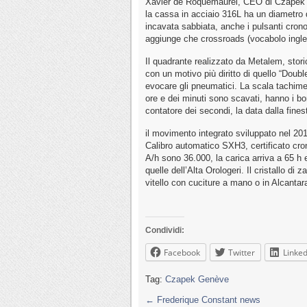
Xavier de Roquemaurel, CEO di Czapek &
la cassa in acciaio 316L ha un diametro 
incavata sabbiata, anche i pulsanti crono
aggiunge che crossroads (vocabolo ingle
Il quadrante realizzato da Metalem, stori
con un motivo più diritto di quello “Dou
evocare gli pneumatici. La scala tachimet
ore e dei minuti sono scavati, hanno i bo
contatore dei secondi, la data dalla fines
il movimento integrato sviluppato nel 20
Calibro automatico SXH3, certificato cro
A/h sono 36.000, la carica arriva a 65 h 
quelle dell’Alta Orologeri. Il cristallo di
vitello con cuciture a mano o in Alcantar
Condividi:
Facebook
Twitter
Linked
Tag:
Czapek Genève
←
Frederique Constant news