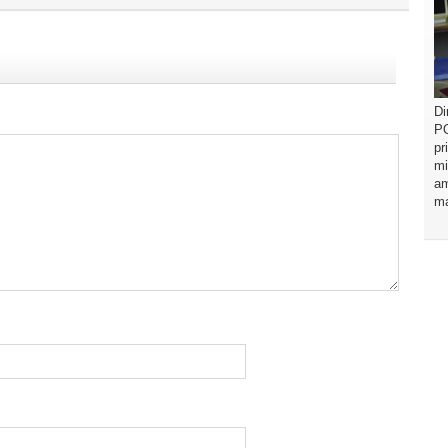
Di
PO
pr
mi
am
ma