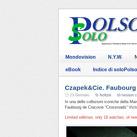
Mondovision
N.Y.W.
N
eBook
Indice di soloPols
Czapek&Cie. Faubourg
23 Gennaio
Notizie
nessun 
In una delle collezioni iconiche della Ma
Faubourg de Cracovie “Crossroads” Victor
Limited editinon, only 18 watches, of n