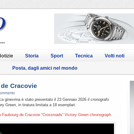
otizie
Storia
Sport
Tecnica
Volti noti
o
Posta, dagli amici nel mondo
 de Cracovie
commento
rca ginevrina è stato presentato il 23 Gennaio 2026 il
cronografo
y Green, in tiratura limitata a 18 esemplari.
ew Faubourg de Cracovie “Crossroads” Victory Green chronograph.