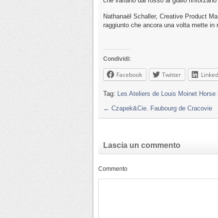
che variano dal rosso al giallo rinforzano
Nathanaël Schaller, Creative Product Mana
raggiunto che ancora una volta mette in ri
Condividi:
Facebook
Twitter
Linked
Tag:
Les Ateliers de Louis Moinet Horse 
←
Czapek&Cie. Faubourg de Cracovie
Lascia un commento
Commento