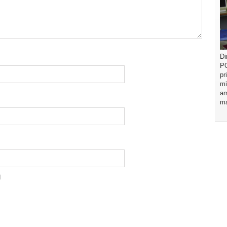
Di
PO
pr
mi
am
ma