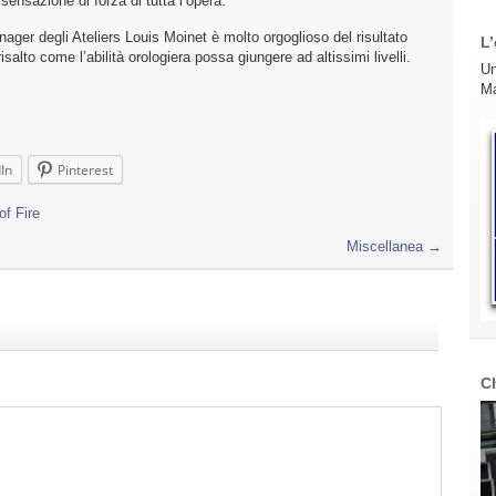
 sensazione di forza di tutta l’opera.
ger degli Ateliers Louis Moinet è molto orgoglioso del risultato
L’
salto come l’abilità orologiera possa giungere ad altissimi livelli.
Un
Ma
In
Pinterest
of Fire
Miscellanea
→
C