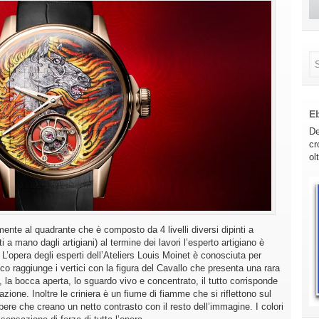
E
De
cr
ol
mente al quadrante che è composto da 4 livelli diversi dipinti a
 a mano dagli artigiani) al termine dei lavori l’esperto artigiano è
e. L’opera degli esperti dell’Ateliers Louis Moinet è conosciuta per
co raggiunge i vertici con la figura del Cavallo che presenta una rara
, la bocca aperta, lo sguardo vivo e concentrato, il tutto corrisponde
ione. Inoltre le criniera è un fiume di fiamme che si riflettono sul
bere che creano un netto contrasto con il resto dell’immagine. I colori