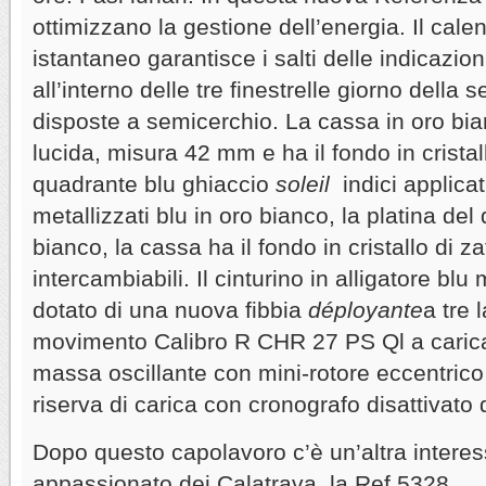
ottimizzano la gestione dell’energia. Il cal
istantaneo garantisce i salti delle indicazion
all’interno delle tre finestrelle giorno dell
disposte a semicerchio. La cassa in oro bi
lucida, misura 42 mm e ha il fondo in cristall
quadrante blu ghiaccio
soleil
indici applicati
metallizzati blu in oro bianco, la platina del
bianco, la cassa ha il fondo in cristallo di za
intercambiabili. Il cinturino in alligatore blu
dotato di una nuova fibbia
déployante
a tre 
movimento Calibro R CHR 27 PS Ql a carica
massa oscillante con mini-rotore eccentrico 
riserva di carica con cronografo disattivato 
Dopo questo capolavoro c’è un’altra interes
appassionato dei Calatrava, la Ref.5328,