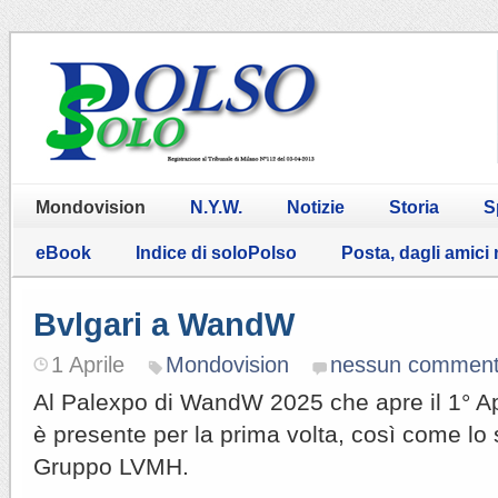
Mondovision
N.Y.W.
Notizie
Storia
S
eBook
Indice di soloPolso
Posta, dagli amici
Bvlgari a WandW
1 Aprile
Mondovision
nessun commen
Al Palexpo di WandW 2025 che apre il 1° Apri
è presente per la prima volta, così come lo 
Gruppo LVMH.