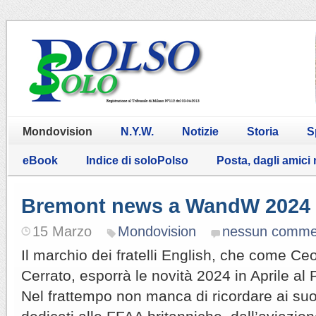
Mondovision
N.Y.W.
Notizie
Storia
S
eBook
Indice di soloPolso
Posta, dagli amici
Bremont news a WandW 2024
15 Marzo
Mondovision
nessun comme
Il marchio dei fratelli English, che come Ceo
Cerrato, esporrà le novità 2024 in Aprile al
Nel frattempo non manca di ricordare ai suoi