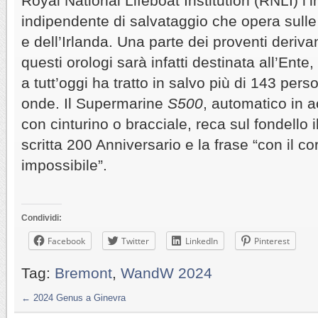
Royal National Lifeboat Institution (RNLI) l’
indipendente di salvataggio che opera sull
e dell’Irlanda. Una parte dei proventi derivan
questi orologi sarà infatti destinata all’Ente
a tutt’oggi ha tratto in salvo più di 143 person
onde. Il Supermarine
S500
, automatico in a
con cinturino o bracciale, reca sul fondello i
scritta 200 Anniversario e la frase “con il co
impossibile”.
Condividi:
Facebook
Twitter
LinkedIn
Pinterest
Tag:
Bremont
,
WandW 2024
←
2024 Genus a Ginevra