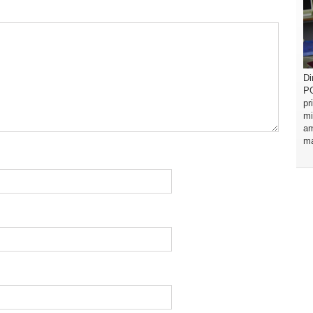
Di
PO
pr
mi
am
ma