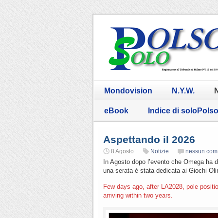
Mondovision
N.Y.W.
N
eBook
Indice di soloPols
Aspettando il 2026
8 Agosto
Notizie
nessun com
In Agosto dopo l’evento che Omega ha de
una serata è stata dedicata ai Giochi Oli
Few days ago, after LA2028, pole posit
arriving within two years.