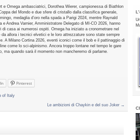
ort e Omega ambasciatrici, Dorothea Wierer, campionessa di Biathlon
L’
 Coppa del Mondo e due sfere di cristallo dalla classifica generale,
amingo, medaglia d’oro nella spada a Parigi 2024, mentre Raynald
Un
e Andrea Varnier, Amministratore Delegato di MI-CO 2026, hanno
Ma
ori di casa ai numerosi ospiti. Omega ha iniziato a cronometrare nel
a allora i tecnici elvetici e le loro attrezzature sono state sempre
e. A Milano Cortina 2026, eventi iconici come il bob e il pattinaggio di
pline come lo sci-alpinismo. Ancora troppo lontane nel tempo le gare
glio, ma quando sarà il momento non mancheremo di parlarne.
In
Pinterest
of Italy
Le ambizioni di Chaykin e del suo Joker
→
C