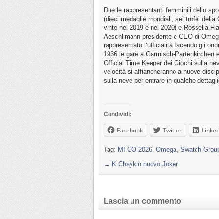
Due le rappresentanti femminili dello sp
(dieci medaglie mondiali, sei trofei della
vinte nel 2019 e nel 2020) e Rossella Fl
Aeschlimann presidente e CEO di Omega 
rappresentato l’ufficialità facendo gli on
1936 le gare a Garmisch-Partenkirchen e d
Official Time Keeper dei Giochi sulla nev
velocità si affiancheranno a nuove disci
sulla neve per entrare in qualche detta
Condividi:
Facebook
Twitter
Linked
Tag:
MI-CO 2026
,
Omega
,
Swatch Group 
←
K.Chaykin nuovo Joker
Lascia un commento