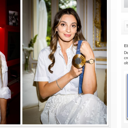
E
De
cr
ol