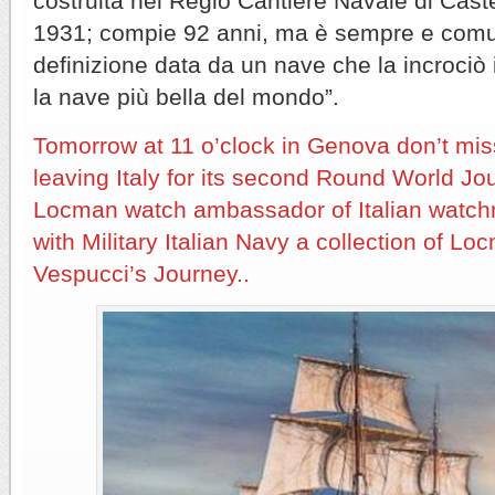
costruita nel Regio Cantiere Navale di Cast
1931; compie 92 anni, ma è sempre e comu
definizione data da un nave che la incrociò 
la nave più bella del mondo”.
Tomorrow at 11 o’clock in Genova don’t mi
leaving Italy for its second Round World Jo
Locman watch ambassador of Italian watchm
with Military Italian Navy a collection of Lo
Vespucci’s Journey..