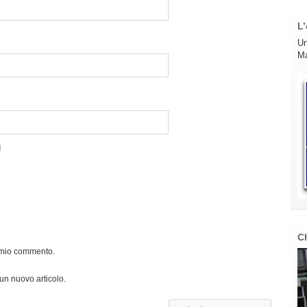
L’
Un
Ma
C
l mio commento.
 un nuovo articolo.