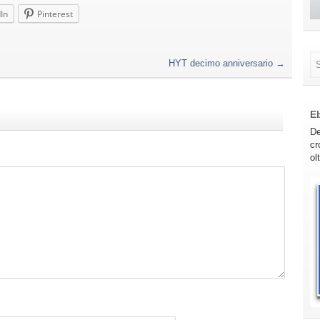
In
Pinterest
HYT decimo anniversario
→
E
De
cr
ol