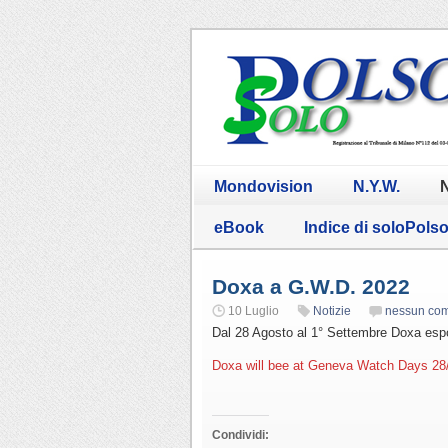
Mondovision
N.Y.W.
N
eBook
Indice di soloPols
Doxa a G.W.D. 2022
10 Luglio
Notizie
nessun co
Dal 28 Agosto al 1° Settembre Doxa espon
Doxa will bee at Geneva Watch Days 28/8
Condividi: