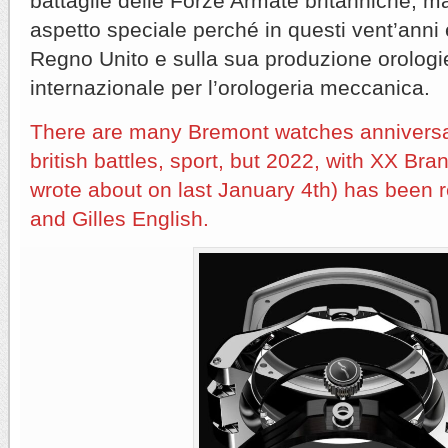
battaglie delle Forze Armate britanniche, m
aspetto speciale perché in questi vent’anni è
Regno Unito e sulla sua produzione orologie
internazionale per l’orologeria meccanica.
There are many Bremont watches anniversar
british battles, sport, but 2022, with XX Br
wrote about on last January 4th) has been re
and Gilles English.