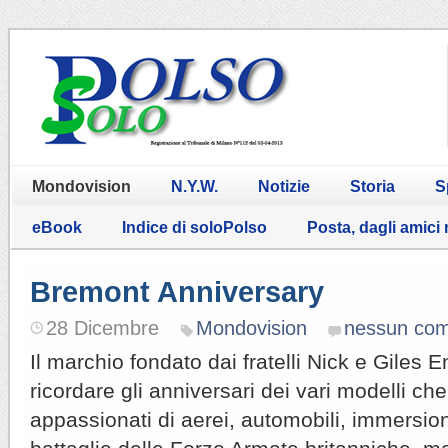
Mondovision
N.Y.W.
Notizie
Storia
S
eBook
Indice di soloPolso
Posta, dagli amici
Bremont Anniversary
28 Dicembre
Mondovision
nessun co
Il marchio fondato dai fratelli Nick e Giles E
ricordare gli anniversari dei vari modelli ch
appassionati di aerei, automobili, immersio