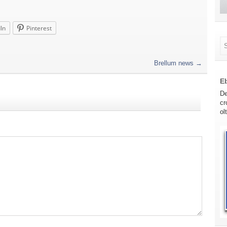
In
Pinterest
Brellum news
→
E
De
cr
ol