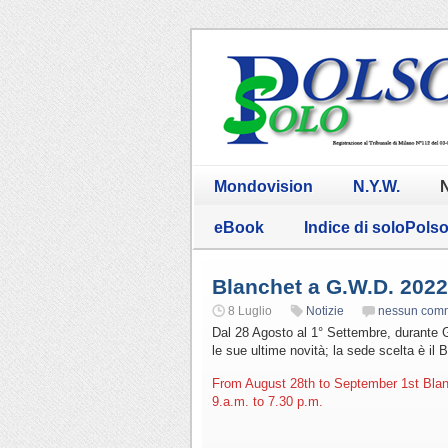
Mondovision
N.Y.W.
N
eBook
Indice di soloPols
Blanchet a G.W.D. 2022
8 Luglio
Notizie
nessun com
Dal 28 Agosto al 1° Settembre, durante 
le sue ultime novità; la sede scelta è il
From August 28th to September 1st Blanc
9.a.m. to 7.30 p.m.