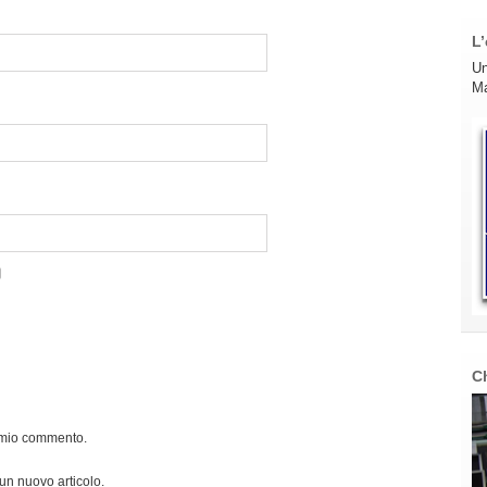
L’
Un
Ma
C
l mio commento.
 un nuovo articolo.