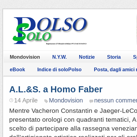
Mondovision
N.Y.W.
Notizie
Storia
S
eBook
Indice di soloPolso
Posta, dagli amici
A.L.&S. a Homo Faber
14 Aprile
Mondovision
nessun comme
Mentre Vacheron Constantin e Jaeger-LeCo
presentato orologi con quadranti tematici,
scelto di partecipare alla rassegna venezian