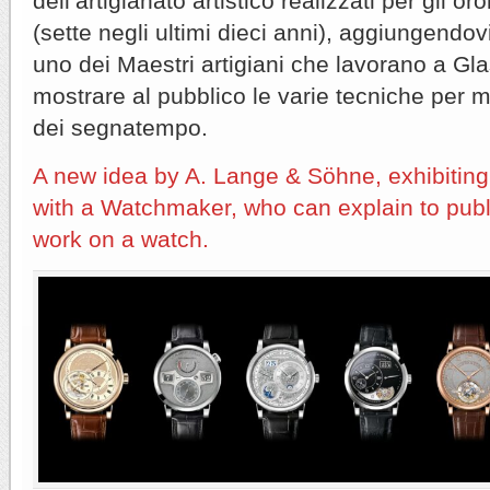
dell’artigianato artistico realizzati per gli oro
(sette negli ultimi dieci anni), aggiungendo
uno dei Maestri artigiani che lavorano a Gla
mostrare al pubblico le varie tecniche per mig
dei segnatempo.
A new idea by A. Lange & Söhne, exhibitin
with a Watchmaker, who can explain to publi
work on a watch.