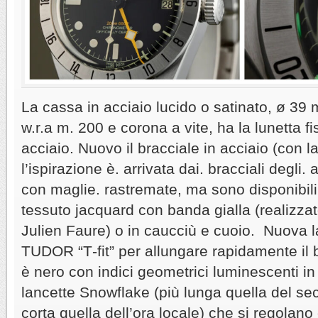
La cassa in acciaio lucido o satinato, ø 3
w.r.a m. 200 e corona a vite, ha la lunetta f
acciaio. Nuovo il bracciale in acciaio (con l
l’ispirazione è. arrivata dai. bracciali degli. a
con maglie. rastremate, ma sono disponibili 
tessuto jacquard con banda gialla (realizzato
Julien Faure) o in caucciù e cuoio. Nuova l
TUDOR “T‑fit” per allungare rapidamente il b
è nero con indici geometrici luminescenti in
lancette Snowflake (più lunga quella del se
corta quella dell’ora locale) che si regolano