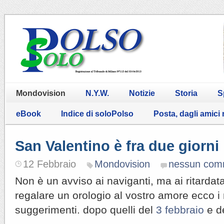
Mondovision
N.Y.W.
Notizie
Storia
S
eBook
Indice di soloPolso
Posta, dagli amici
San Valentino è fra due giorni 
12 Febbraio
Mondovision
nessun com
Non è un avviso ai naviganti, ma ai ritardat
regalare un orologio al vostro amore ecco i n
suggerimenti. dopo quelli del
3 febbraio
e d