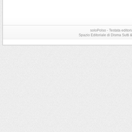
soloPolso - Testata editori
Spazio Editoriale di Disma Sutti & C