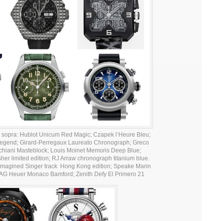
opra: Hublot Unicum Red Magic; Czapek l’Heure Bleu;
egend; Girard-Perregaux Laureato Chronograph; Greco
chiani Masteblock; Louis Moinet Memoris Deep Blue;
r limited edition; RJ Arraw chronograph titanium blue.
eimagined Singer track Hong Kong edition; Speake Marin
AG Heuer Monaco Bamford; Zenith Defy El Primero 21