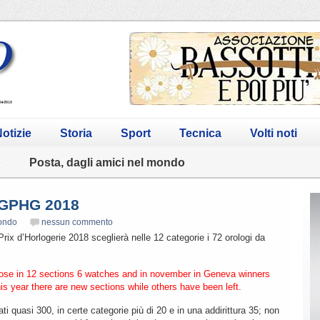
otizie
Storia
Sport
Tecnica
Volti noti
o
Posta, dagli amici nel mondo
al GPHG 2018
mondo
nessun commento
Prix d’Horlogerie 2018 sceglierà nelle 12 categorie i 72 orologi da
oose in 12 sections 6 watches and in november in Geneva winners
This year there are new sections while others have been left.
i quasi 300, in certe categorie più di 20 e in una addirittura 35; non