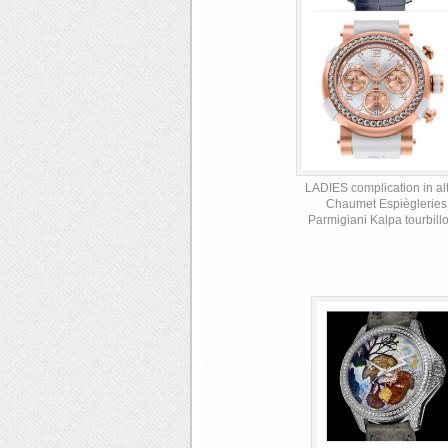
LADIES complication in alto
Chaumet Espiègleries;
Parmigiani Kalpa tourbil