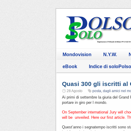
Mondovision
N.Y.W.
N
eBook
Indice di soloPols
Quasi 300 gli iscritti 
28 Agosto
posta, dagli amici nel 
Ai primi di settembre la giuria del Grand 
portare in giro per l mondo.
On September international Jury will ch
will be unveiled. Here our first article. 
Quest’anno i segnatempo iscritti sono stat