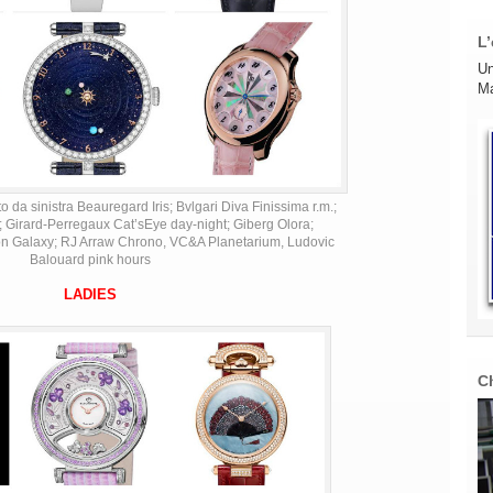
L’
Un
Ma
 da sinistra Beauregard Iris; Bvlgari Diva Finissima r.m.;
 Girard-Perregaux Cat’sEye day-night; Giberg Olora;
lon Galaxy; RJ Arraw Chrono, VC&A Planetarium, Ludovic
Balouard pink hours
LADIES
C