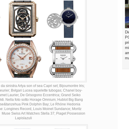
Di
PO
pr
mi
am
ma
da sinistra Artya son of sea Capri set; Bijoumontre Iris;
urier; Bvlgari Lucea squelette tubogas; Chanel boy-
aumet Laurier, De Grisogono Eccentrica; Grand Seiko
kti. Nella foto sotto Horage Omnium; Hublot Big Bang
ise&tanzehua Pink Dolphin Bay; Le Rhöne Hedonia
: Longines Record, Louis Moinet Sundance; Moritz
 Muse Swiss Art Watches Stella 37; Piaget Possession
Lapislazuli