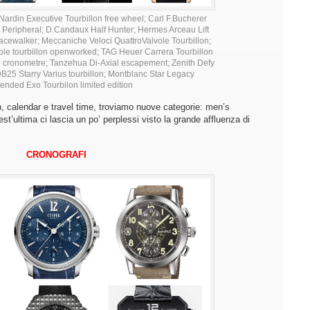
in Executive Tourbillon free wheel; Carl F.Bucherer
 Peripheral; D.Candaux Half Hunter; Hermes Arceau Lift
pacewalker; Meccaniche Veloci QuattroValvole Tourbillon;
ble tourbillon openworked; TAG Heuer Carrera Tourbillon
e cronometre; Tanzehua Di-Axial escapement; Zenith Defy
B25 Starry Varius tourbillon; Montblanc Star Legacy
nded Exo Tourbilon limited edition
n, calendar e travel time, troviamo nuove categorie: men’s
st’ultima ci lascia un po’ perplessi visto la grande affluenza di
CRONOGRAFI