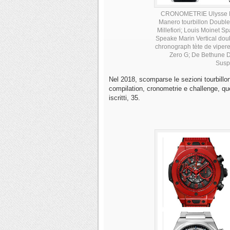
CRONOMETRIE Ulysse Nard
Manero tourbillon Double
Millefiori; Louis Moinet S
Speake Marin Vertical dou
chronograph tète de viper
Zero G; De Bethune D
Suspe
Nel 2018, scomparse le sezioni tourbillo
compilation, cronometrie e challenge, que
iscritti, 35.