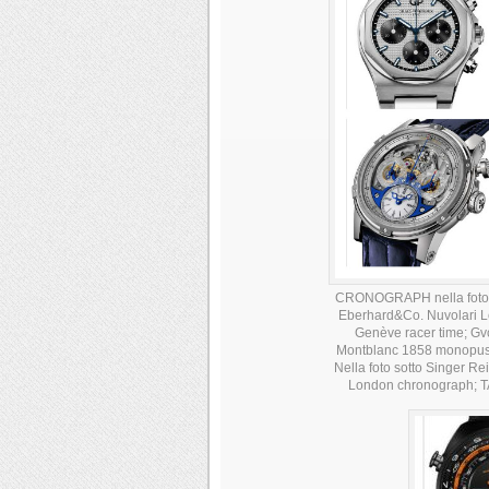
CRONOGRAPH nella foto s
Eberhard&Co. Nuvolari L
Genève racer time; Gv
Montblanc 1858 monopushe
Nella foto sotto Singer R
London chronograph; T