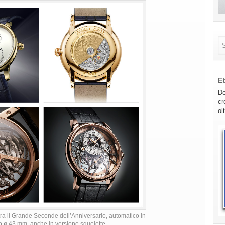
E
De
cr
ol
tra il Grande Seconde dell’Anniversario, automatico in
lo ø 43 mm, anche in versione squelette