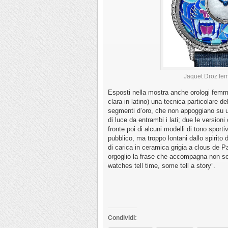
Jaquet Droz femm
Esposti nella mostra anche orologi femmin
clara in latino) una tecnica particolare d
segmenti d’oro, che non appoggiano su un
di luce da entrambi i lati; due le version
fronte poi di alcuni modelli di tono sport
pubblico, ma troppo lontani dallo spirit
di carica in ceramica grigia a clous de Pa
orgoglio la frase che accompagna non so
watches tell time, some tell a story”.
Condividi: