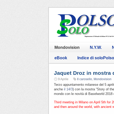
Mondovision
N.Y.W.
N
eBook
Indice di soloPols
Jaquet Droz in mostra 
9 Aprile
Il carosello
,
Mondovision
Terzo appuntamento milanese del 5 aprile
anche
il 14/3
) con la mostra “Story of the
mondo con le novità di Baselworld 2018 e
Third meeting in Milano on April 5th for 2
and then around the world, with ancient