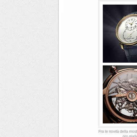
Fra le novità della mos
oro gial