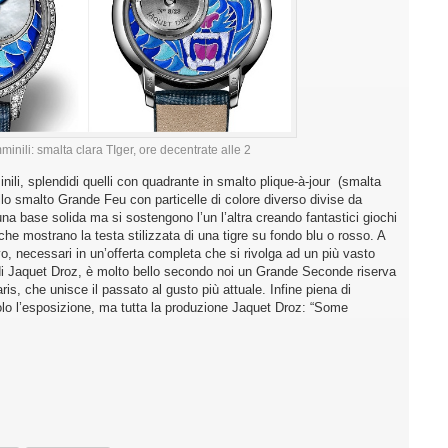
inili: smalta clara TIger, ore decentrate alle 2
ili, splendidi quelli con quadrante in smalto plique-à-jour (smalta
ello smalto Grande Feu con particelle di colore diverso divise da
a base solida ma si sostengono l’un l’altra creando fantastici giochi
i che mostrano la testa stilizzata di una tigre su fondo blu o rosso. A
ivo, necessari in un’offerta completa che si rivolga ad un più vasto
o di Jaquet Droz, è molto bello secondo noi un Grande Seconde riserva
ris, che unisce il passato al gusto più attuale. Infine piena di
lo l’esposizione, ma tutta la produzione Jaquet Droz: “Some