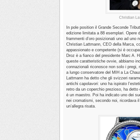
Christian La
In pole position il Grande Seconde Tribute 
edizione limitata a 88 esemplari. Opere d
frammenti d’oro posizionati uno ad uno nel
Christian Lattmann, CEO della Marca, co
appassionato e competente (si è occupato
Droz è a fianco del presidente Marc A. 
queste caratteristiche ovvie, abbiamo inc
connazionali riconosce non solo i pregi,
a lungo conservatore del MIH a La Chaux
Lattmann ha detto che gli svizzeri rarame
antichi capolavori: uno ha ispirato l’estet
retro da un coperchio prezioso, ha dett
è un maestro. Poi ha indicato uno dei suoi
nei cromatismi, secondo noi, ricordava i
un’allegra risata.