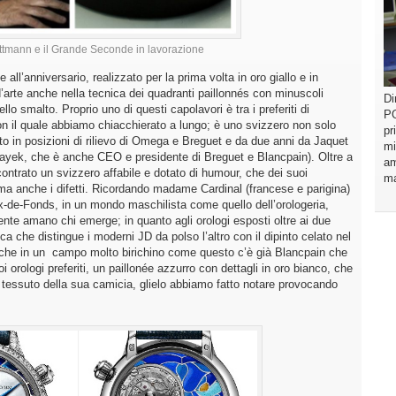
ttmann e il Grande Seconde in lavorazione
all’anniversario, realizzato per la prima volta in oro giallo e in
’arte anche nella tecnica dei quadranti paillonnés con minuscoli
Di
lo smalto. Proprio uno di questi capolavori è tra i preferiti di
PO
n il quale abbiamo chiacchierato a lungo; è uno svizzero non solo
pr
 in posizioni di rilievo di Omega e Breguet e da due anni da Jaquet
mi
Hayek, che è anche CEO e presidente di Breguet e Blancpain). Oltre a
am
ontrato un svizzero affabile e dotato di humour, che dei suoi
ma
 ma anche i difetti. Ricordando madame Cardinal (francese e parigina)
-de-Fonds, in un mondo maschilista come quello dell’orologeria,
nte amano chi emerge; in quanto agli orologi esposti oltre ai due
ica che distingue i moderni JD da polso l’altro con il dipinto celato nel
o che in un campo molto birichino come questo c’è già Blancpain che
 orologi preferiti, un paillonée azzurro con dettagli in oro bianco, che
l tessuto della sua camicia, glielo abbiamo fatto notare provocando