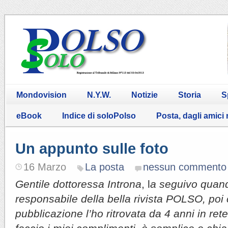
Mondovision
N.Y.W.
Notizie
Storia
S
eBook
Indice di soloPolso
Posta, dagli amici
Un appunto sulle foto
16 Marzo
La posta
nessun commento
Gentile dottoressa Introna
, l
a seguivo quand
responsabile della bella rivista POLSO, poi
pubblicazione l’ho ritrovata da 4 anni in ret