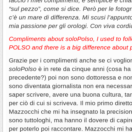
faccio i miei complimenti, è semplice e chia
“sul pezzo”, come si dice. Però per le fotog
c’è un mare di differenza. Mi scusi l’appunto
mia passione per gli orologi. Con viva cordi
Compliments about soloPolso, I used to fo
POLSO and there is a big difference about 
Grazie per i complimenti anche se ci voglio
soloPolso
è in rete da cinque anni (cosa ha 
precedente?) poi non sono dottoressa e no
sono diventata giornalista non era necessar
saper scrivere, avere una buona cultura, tan
per ciò di cui si scriveva. Il mio primo dirett
Mazzocchi che mi ha insegnato la precisione;
sono tuttologhi, ma hanno il dovere di capire
per poterlo poi raccontare. Mazzocchi mi h