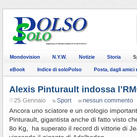
Mondovision
N.Y.W.
Notizie
Storia
S
eBook
Indice di soloPolso
Posta, dagli amici
Alexis Pinturault indossa l’R
25 Gennaio
Sport
nessun commento
Ancora uno sciatore e un orologio important
Pinturault, gigantista anche di fatto visto c
8o Kg, ha superato il record di vittorie di J