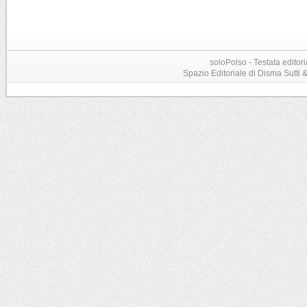
soloPolso - Testata editori
Spazio Editoriale di Disma Sutti & C