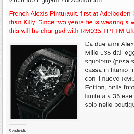
vincendo il gigante di Adelboden.
French Alexis Pinturault, first at Adelbode
than Killy. Since two years he is wearing 
this will be changed with RM035 TPTTM Ulti
Da due anni Alex
Mille 035 dal le
squelette (pesa 
cassa in titanio, 
con il nuovo RM
Edition, nella fot
limitata a 35 ese
solo nelle boutiq
Condividi: