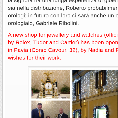
la signora ha una lunga esperienza di gioiel
sia nella distribuzione, Roberto probabilmen
orologi; in futuro con loro ci sarà anche un
orologiaio, Gabriele Ribolini.
A new shop for jewellery and watches (offici
by Rolex, Tudor and Cartier) has been op
in Pavia (Corso Cavour, 32), by Nadia and 
wishes for their work.